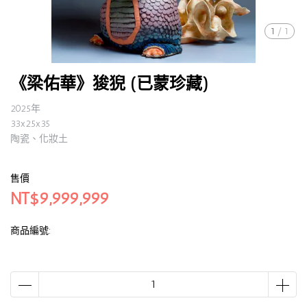
1
/
1
《梁佑華》狻猊 (已蒙珍藏)
2025年
33x25x35
陶瓷、化妝土
售價
NT$9,999,999
商品編號: