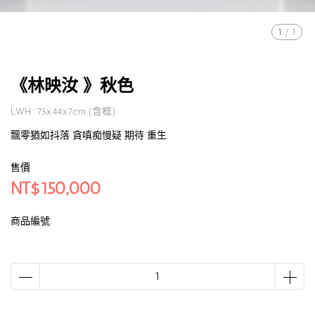
1
/
1
《林映汝 》秋色
LWH :75x44x7cm (含框)
飄零猶如抖落 貪嗔痴慢疑 期待 重生
售價
NT$150,000
商品編號: