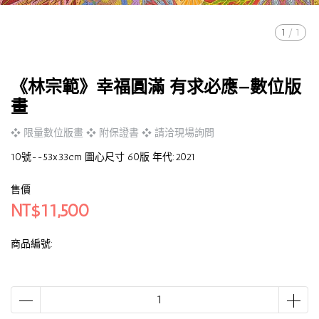
1
/
1
《林宗範》幸福圓滿 有求必應—數位版
畫
❖ 限量數位版畫 ❖ 附保證書 ❖ 請洽現場詢問
10號--53x33cm 圖心尺寸 60版 年代:2021
售價
NT$11,500
商品編號: