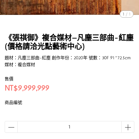
1
/
1
《張祺御》複合媒材—凡塵三部曲-紅塵
(價格請洽光點藝術中心)
題材：凡塵三部曲-紅塵 創作年份：2020年 號數：30F 91*72.5cm
媒材：複合媒材
售價
NT$9,999,999
商品編號: