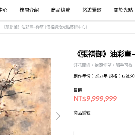
中心
樓層介紹
商品總覽
悠遊鶯歌
關於光點
《張祺御》油彩畫—仰望 (價格請洽光點藝術中心)
《張祺御》油彩畫—
好花開遍，抬頭仰望，觸手可得
創作年份：2021年 規格：12號60
售價
NT$9,999,999
商品編號: