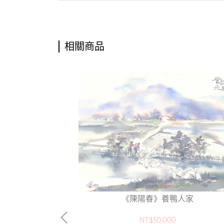
相關商品
墟》
《陳陽春》養鴨人家
NT$50,000