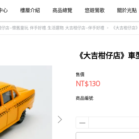
中心
樓層介紹
商品總覽
悠遊鶯歌
關於光點
柑仔店—懷舊童玩
,
伴手好禮
,
生活選物
,
大吉柑仔店—伴手好禮
《大吉柑仔店》
《大吉柑仔店》車
售價
NT$130
商品編號: