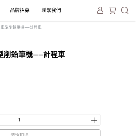
品牌招募
聯繫我們
車型削鉛筆機——計程車
型削鉛筆機——計程車
請洽現場