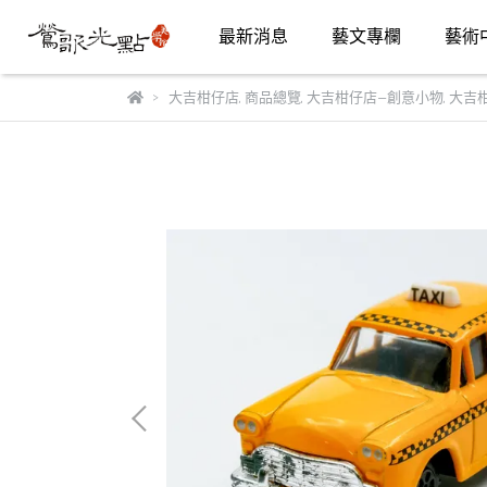
最新消息
藝文專欄
藝術
大吉柑仔店
,
商品總覽
,
大吉柑仔店—創意小物
,
大吉