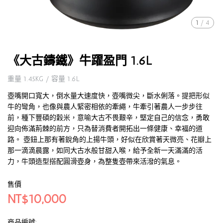
1
/
4
《大古鑄鐵》牛躍盈門 1.6L
重量 1.45KG / 容量 1.6L
壺嘴開口寬大，倒水量大速度快，壺嘴微尖，斷水俐落。提把形似
牛的彎角，也像與農人緊密相依的牽繩，牛牽引著農人一步步往
前，種下豐碩的穀米，意喻大古不畏艱辛，堅定自己的信念，勇敢
迎向佈滿荊棘的前方，只為替消費者開拓出一條健康、幸福的道
路。 壺鈕上那有著銳角的上揚牛頭，好似在欣賞著天微亮、花瓣上
那一滴滴晨露，如同大古水般甘甜入喉，給予全新一天滿滿的活
力，牛頭造型搭配圓滑壺身，為整隻壺帶來活潑的氣息。
售價
NT$10,000
商品編號: