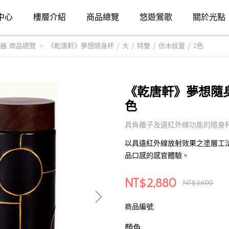
中心
樓層介紹
商品總覽
悠遊鶯歌
關於光點
器
,
商品總覽
《乾唐軒》夢想隨身杯 / 大 / 特雙 / 仿木紋蓋 / 2色
《乾唐軒》夢想隨身杯 
色
具負離子及遠紅外線功能的隨身
以具遠紅外線放射效果之塗層工
品口感的感官體驗。
NT$2,880
NT$3,600
商品編號:
顏色