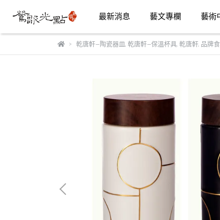
最新消息
藝文專欄
藝術
乾唐軒—陶瓷器皿
,
乾唐軒—保溫杯具
,
乾唐軒
,
品牌食