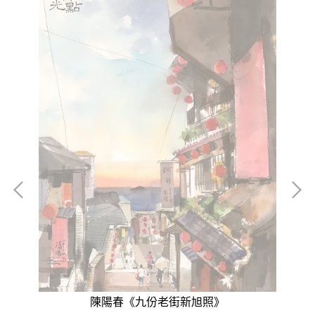
陳陽春《九份老街新旭照》