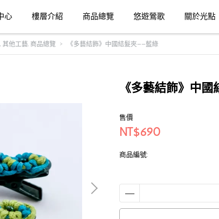
中心
樓層介紹
商品總覽
悠遊鶯歌
關於光點
,
其他工藝
,
商品總覽
《多藝結飾》中國結髮夾——藍綠
《多藝結飾》中國
售價
NT$690
商品編號: