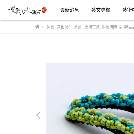
最新消息
藝文專欄
藝術
多藝—其他配件
,
多藝—繩結工藝
,
多藝結飾
,
穿搭精品