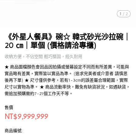
1
/
2
《外星人餐具》碗☆ 韓式砂光沙拉碗｜
20 ㎝｜單個 (價格請洽專櫃)
收納方便，不佔空間 輕巧堅固，經久耐用
★ 商品圖檔顏色會因品因拍攝或螢幕設定不同而有所差異，可能與
實品略有差異，實際皆以實品為準。 (追求完美者或介意者 請慎思
後再下單) ★ 尺寸僅供參考，若有1-3cm的誤差屬合理範圍，實際
尺寸以實物為準。 ★ 商品流動率快，難免有缺貨狀況，如遇缺貨，
需追加預購需約7-21個工作天不等。
售價
NT$9,999,999
商品編號: