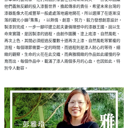
他們義無反顧的投入漆藝世界，擔起傳承的責任，希望未來台灣的
漆器能像大花咸豐草一般處處落地遍地開花，所以選擇了在逐漸沒
落的觀光小鎮｢集集」，以熱情、創意、努力、毅力發想創意設計，
製漆到完成，一步一腳印建立起夫妻倆理想中的漆器王國。說以生
命來實踐，是因製漆的過程，由創作圖騰、塗上底漆、自然風乾、
再次上色，其間必須經過反覆數十道再次上漆、自然風乾等繁複的
流程，每個環節需要一定的時間，而過程則是漆人耐心的等待，細
緻的觀察，生命的火花在此交織，而典雅精緻的作品如此緩慢的孕
育而出，每個作品中，載滿了漆人兩個多月的心血，也因如此，特
別令人動容。