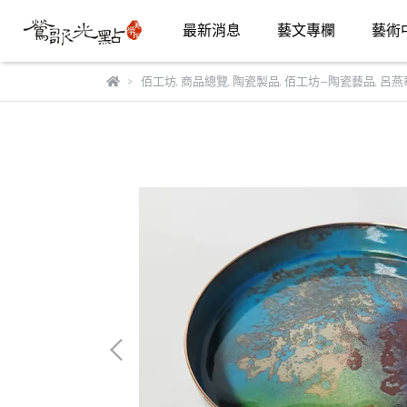
最新消息
藝文專欄
藝術
佰工坊
,
商品總覽
,
陶瓷製品
,
佰工坊—陶瓷藝品
,
呂燕