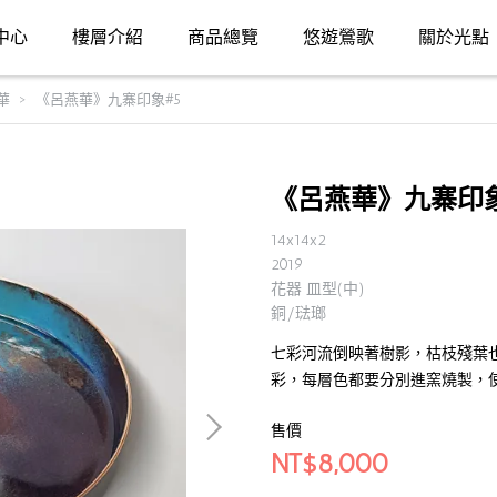
中心
樓層介紹
商品總覽
悠遊鶯歌
關於光點
華
《呂燕華》九寨印象#5
《呂燕華》九寨印象
14x14x2
2019
花器 皿型(中)
銅/琺瑯
七彩河流倒映著樹影，枯枝殘葉也
彩，每層色都要分別進窯燒製，
售價
NT$8,000