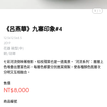
1
/
1
《呂燕華》九寨印象#4
12.5x12.5x6.5
2019
花器 碗型(中)
銅/琺瑯
七彩河流倒映著樹影，枯枝殘葉也是一道風景。 ”河流系列”：層層上
色堆疊出豐富色彩，每層色都要分別進窯燒製，使各種顏色既層次
分明又互相融合。
售價
NT$8,000
商品編號: