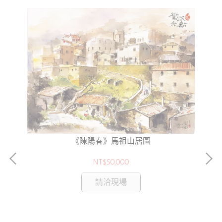
《陳陽春》馬祖山居圖
NT$50,000
香
請洽現場