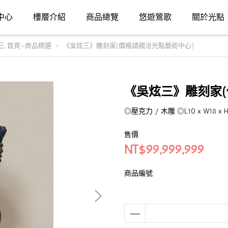
中心
樓層介紹
商品總覽
悠遊鶯歌
關於光點
三
,
首頁—商品精選
《吳炫三》雕刻家(價格請親洽光點藝術中心)
《吳炫三》雕刻家(
◎壓克力 / 木雕 ◎L10 x W18 x H
售價
NT$99,999,999
商品編號: