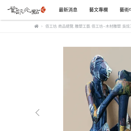
最新消息
藝文專欄
藝術
佰工坊
,
商品總覽
,
雕塑工藝
,
佰工坊—木材雕塑
,
吳炫