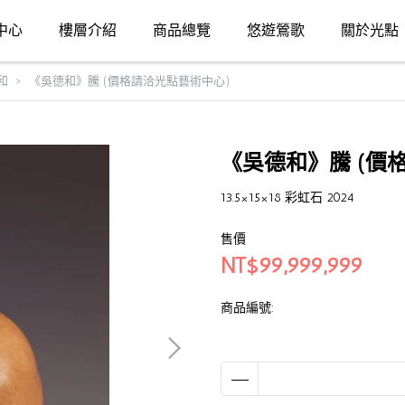
中心
樓層介紹
商品總覽
悠遊鶯歌
關於光點
和
《吳德和》騰 (價格請洽光點藝術中心)
《吳德和》騰 (價
13.5×15×18 彩虹石 2024
售價
NT$99,999,999
商品編號: