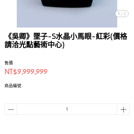
1
/
2
《吳卿》墜子-S水晶小馬眼-紅彩(價格
請洽光點藝術中心)
售價
NT$9,999,999
商品編號: