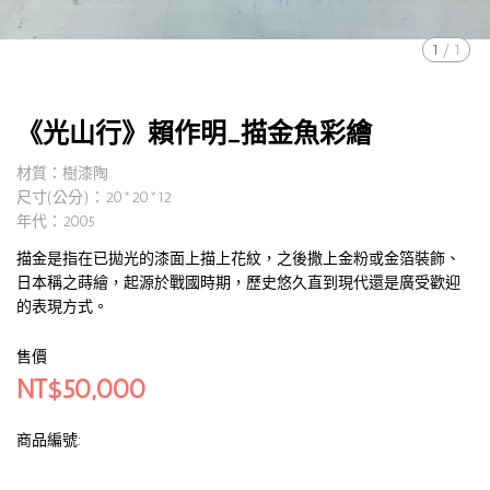
1
/
1
《光山行》賴作明_描金魚彩繪
材質：樹漆陶
尺寸(公分)：20*20*12
年代：2005
描金是指在已拋光的漆面上描上花紋，之後撒上金粉或金箔裝飾、
日本稱之蒔繪，起源於戰國時期，歷史悠久直到現代還是廣受歡迎
的表現方式。
售價
NT$50,000
商品編號: