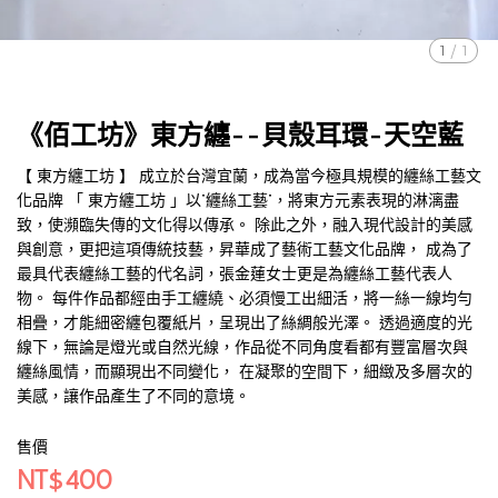
1
/
1
《佰工坊》東方纏--貝殼耳環-天空藍
【 東方纏工坊 】 成立於台灣宜蘭，成為當今極具規模的纏絲工藝文
化品牌 「 東方纏工坊 」以”纏絲工藝”，將東方元素表現的淋漓盡
致，使瀕臨失傳的文化得以傳承。 除此之外，融入現代設計的美感
與創意，更把這項傳統技藝，昇華成了藝術工藝文化品牌， 成為了
最具代表纏絲工藝的代名詞，張金蓮女士更是為纏絲工藝代表人
物。 每件作品都經由手工纏繞、必須慢工出細活，將一絲一線均勻
相疊，才能細密纏包覆紙片，呈現出了絲綢般光澤。 透過適度的光
線下，無論是燈光或自然光線，作品從不同角度看都有豐富層次與
纏絲風情，而顯現出不同變化， 在凝聚的空間下，細緻及多層次的
美感，讓作品產生了不同的意境。
售價
NT$400