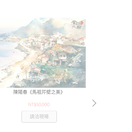
《Swanz
陳陽春《馬祖芹壁之美》
NT$50,000
請洽現場