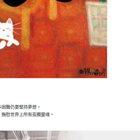
多困難仍要堅持夢想。
，撫慰世界上所有孤獨靈魂。