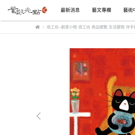
最新消息
藝文專欄
藝術
佰工坊—創意小物
,
佰工坊
,
商品總覽
,
生活選物
,
伴手