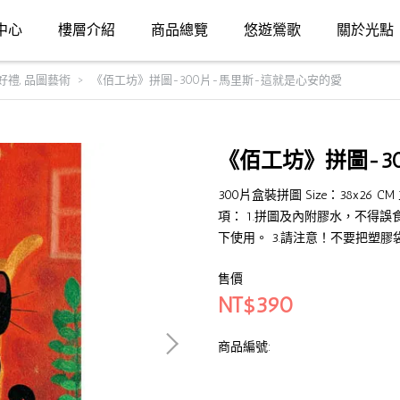
中心
樓層介紹
商品總覽
悠遊鶯歌
關於光點
好禮
,
品圖藝術
《佰工坊》拼圖-300片-馬里斯-這就是心安的愛
《佰工坊》拼圖-3
300片盒裝拼圖 Size：38x2
項： 1.拼圖及內附膠水，不得誤
下使用。 3.請注意！不要把塑
售價
NT$390
商品編號: