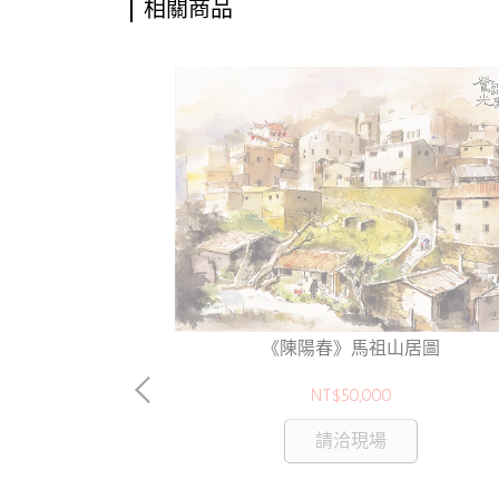
相關商品
炬杯430ml
《陳陽春》馬祖山居圖
NT$50,000
請洽現場