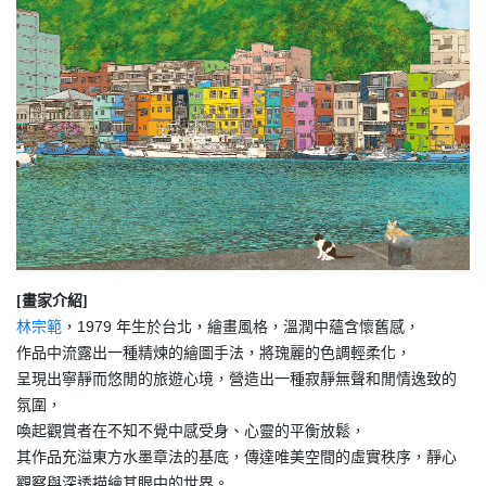
[畫家介紹]
，1979 年生於台北，繪畫風格，溫潤中蘊含懷舊感，
林宗範
作品中流露出一種精煉的繪圖手法，將瑰麗的色調輕柔化，
呈現出寧靜而悠閒的旅遊心境，營造出一種寂靜無聲和閒情逸致的
氛圍，
喚起觀賞者在不知不覺中感受身、心靈的平衡放鬆，
其作品充溢東方水墨章法的基底，傳達唯美空間的虛實秩序，靜心
觀察與深透描繪其眼中的世界。