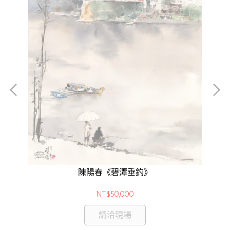
7三
陳陽春《碧潭垂釣》
NT$50,000
請洽現場