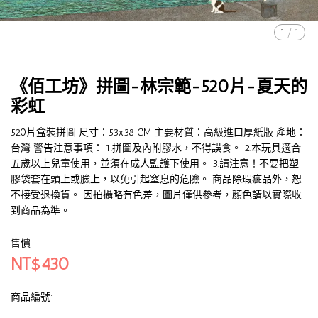
1
/
1
《佰工坊》拼圖-林宗範-520片-夏天的
彩虹
520片盒裝拼圖 尺寸：53x38 CM 主要材質：高級進口厚紙版 產地：
台灣 警告注意事項： 1.拼圖及內附膠水，不得誤食。 2.本玩具適合
五歲以上兒童使用，並須在成人監護下使用。 3.請注意！不要把塑
膠袋套在頭上或臉上，以免引起窒息的危險。 商品除瑕疵品外，恕
不接受退換貨。 因拍攝略有色差，圖片僅供參考，顏色請以實際收
到商品為準。
售價
NT$430
商品編號: