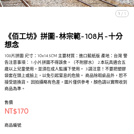
1
/
1
《佰工坊》拼圖-林宗範-108片-十分
想念
108片拼圖 尺寸：10x14.5CM 主要材質：進口藍紙版 產地：台灣 警
告注意事項： 1.小片拼圖不得誤食。（不附膠水） 2.本玩具適合五
歲以上兒童使用，並須在成人監護下使用。 3.請注意！不要把塑膠
袋套在頭上或臉上，以免引起窒息的危險。 商品除瑕疵品外，恕不
接受退換貨。 因拍攝略有色差，圖片僅供參考，顏色請以實際收到
商品為準。
售價
NT$170
商品編號: