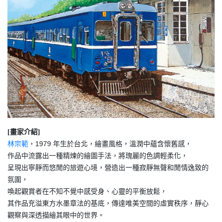
[畫家介紹]
，1979 年生於台北，繪畫風格，溫潤中蘊含懷舊感，
林宗範
作品中流露出一種精煉的繪圖手法，將瑰麗的色調輕柔化，
呈現出寧靜而悠閒的旅遊心境，營造出一種寂靜無聲和閒情逸致的
氛圍，
喚起觀賞者在不知不覺中感受身、心靈的平衡放鬆，
其作品充溢東方水墨章法的基底，傳達唯美空間的虛實秩序，靜心
觀察與深透描繪其眼中的世界。