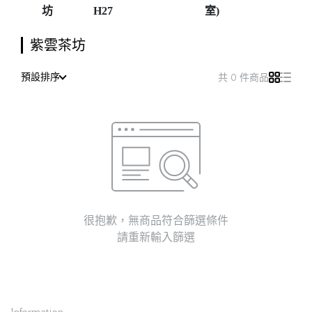
坊
H27
室)
紫雲茶坊
預設排序
共 0 件商品
很抱歉，無商品符合篩選條件
請重新輸入篩選