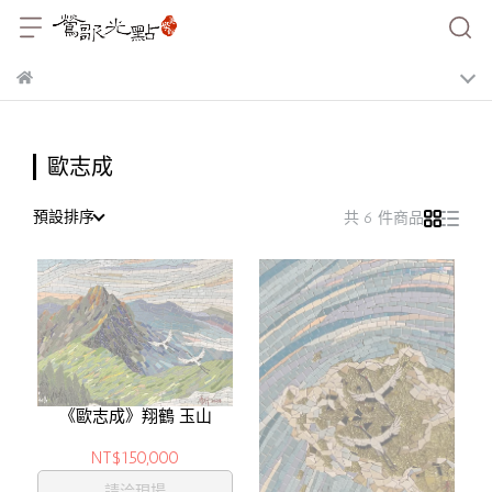
歐志成
預設排序
共 6 件商品
《歐志成》翔鶴 玉山
NT$150,000
請洽現場