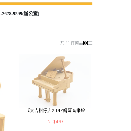
678-9599(辦公室)
共 53 件商品
《大吉柑仔店》DIY鋼琴音樂鈴
NT$470