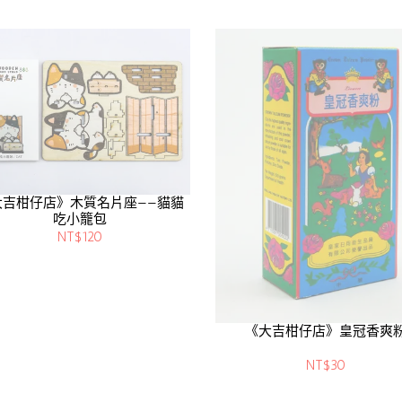
大吉柑仔店》木質名片座——貓貓
吃小籠包
NT$120
《大吉柑仔店》皇冠香爽
NT$30