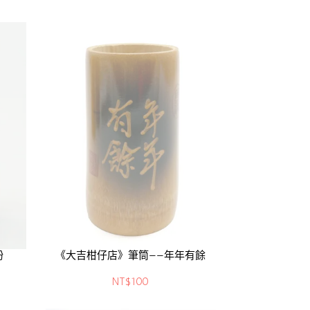
粉
《大吉柑仔店》筆筒——年年有餘
NT$100