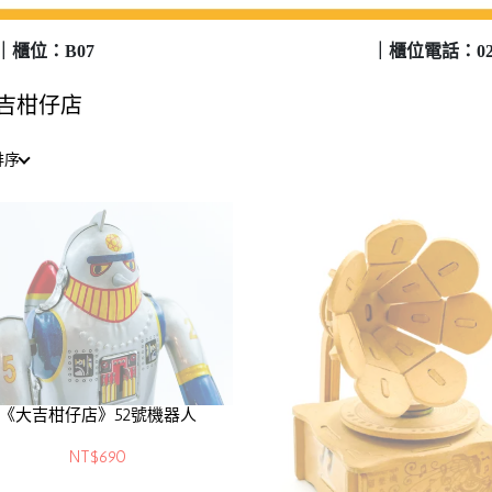
｜櫃位：B07
｜櫃位電話：02-2
吉柑仔店
排序
《大吉柑仔店》52號機器人
NT$690