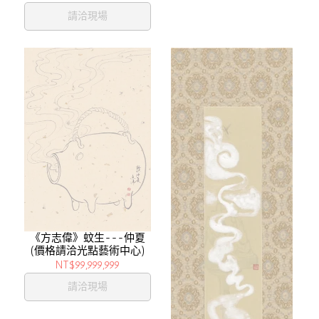
請洽現場
《方志偉》蚊生---仲夏
(價格請洽光點藝術中心)
NT$99,999,999
請洽現場