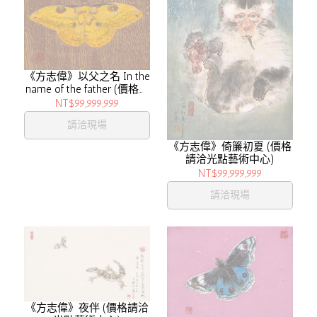
《方志偉》以父之名 In the
name of the father (價格請
洽光點藝術中心)
NT$99,999,999
請洽現場
《方志偉》倚簾初夏 (價格
請洽光點藝術中心)
NT$99,999,999
請洽現場
《方志偉》夜伴 (價格請洽