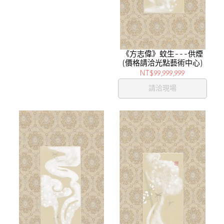
《方志偉》蚊生---供煙
(價格請洽光點藝術中心)
NT$99,999,999
請洽現場