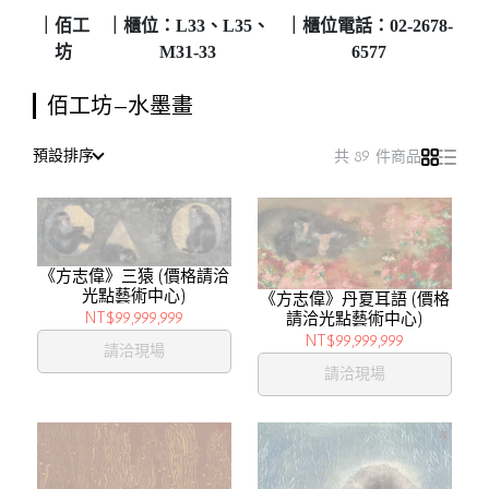
｜佰工
｜櫃位：L33、L35、
｜櫃位電話：02-2678-
坊
M31-33
6577
佰工坊—水墨畫
預設排序
共 89 件商品
《方志偉》三猿 (價格請洽
光點藝術中心)
《方志偉》丹夏耳語 (價格
NT$99,999,999
請洽光點藝術中心)
NT$99,999,999
請洽現場
請洽現場