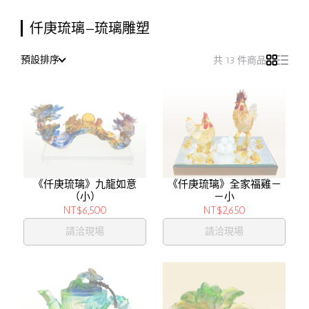
仟庚琉璃—琉璃雕塑
預設排序
共 13 件商品
《仟庚琉璃》九龍如意
《仟庚琉璃》全家福雞－
（小）
－小
NT$6,500
NT$2,650
請洽現場
請洽現場