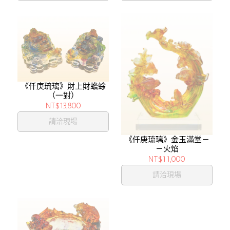
《仟庚琉璃》財上財蟾蜍
（一對）
NT$13,800
請洽現場
《仟庚琉璃》金玉滿堂－
－火焰
NT$11,000
請洽現場