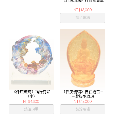
《仟庚琉璃》祥龍聚寶盆
NT$18,000
請洽現場
《仟庚琉璃》福祿有餘
《仟庚琉璃》自在觀音－
（小）
－背版型琥珀
NT$4,800
NT$15,000
請洽現場
請洽現場