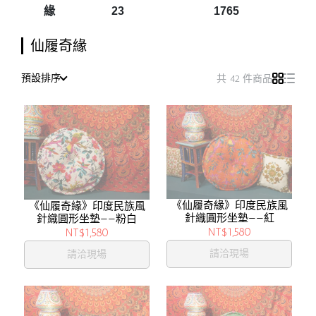
緣
23
1765
仙履奇緣
預設排序
共 42 件商品
《仙履奇緣》印度民族風
《仙履奇緣》印度民族風
針織圓形坐墊——紅
針織圓形坐墊——粉白
NT$1,580
NT$1,580
請洽現場
請洽現場